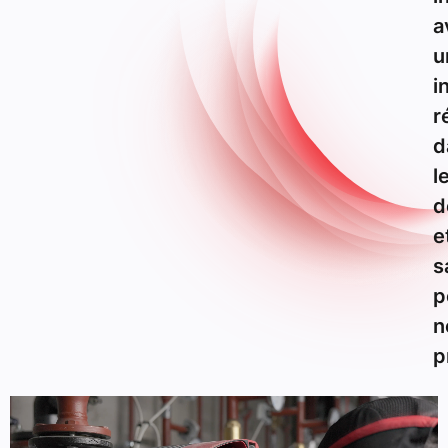
a
u
i
r
d
l
d
e
s
p
n
p