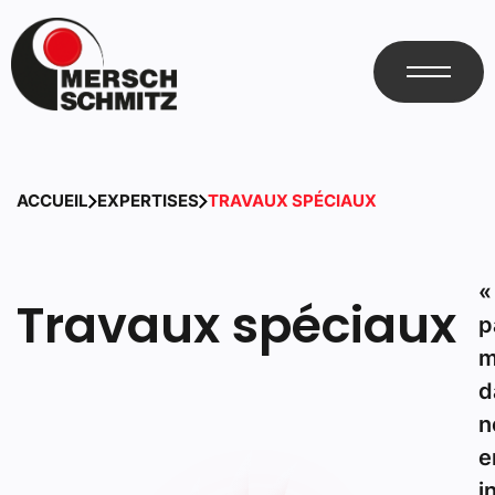
ACCUEIL
EXPERTISES
TRAVAUX SPÉCIAUX
«
Travaux spéciaux
p
m
d
n
e
i