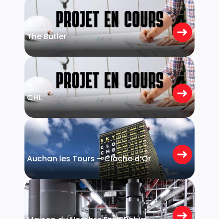
Bertrange
The Butler
Strassen
CHL
Luxembourg
Auchan les Tours – Cloche d’Or
Belval