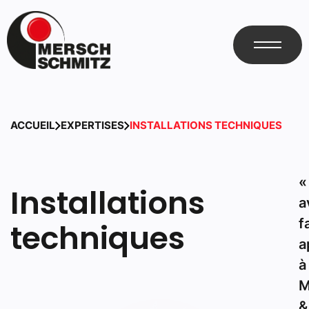
ACCUEIL
EXPERTISES
INSTALLATIONS TECHNIQUES
«
Installations
a
f
techniques
a
à
M
&