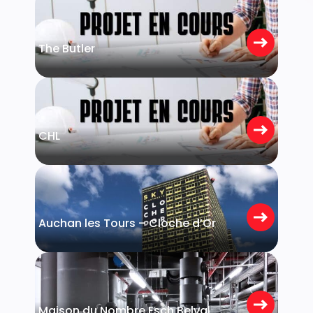
Bertrange
The Butler
Strassen
CHL
Luxembourg
Auchan les Tours – Cloche d’Or
Belval
Maison du Nombre Esch Belval